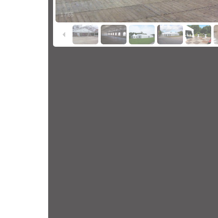
1
/
65